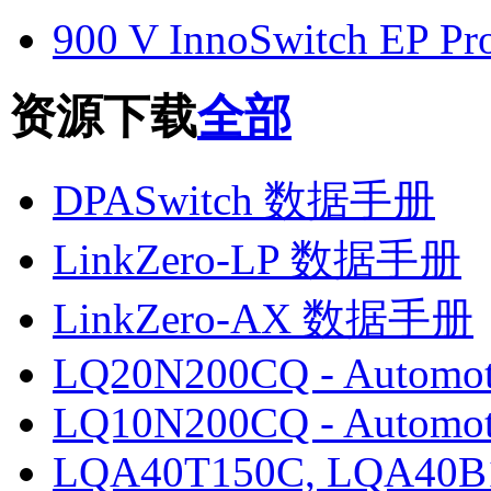
900 V InnoSwitch EP Pr
资源下载
全部
DPASwitch 数据手册
LinkZero-LP 数据手册
LinkZero-AX 数据手册
LQ20N200CQ - Automot
LQ10N200CQ - Automot
LQA40T150C, LQA40B