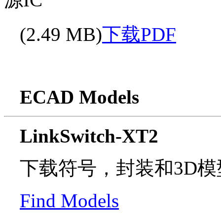
(2.49 MB)
下载PDF
ECAD Models
LinkSwitch-XT2
下载符号，封装和3D
Find Models