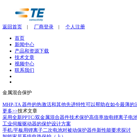
返回首页
|
厂商登录
|
个人注册
首页
新闻中心
产品和资源下载
技术文章
视频中心
联系我们
金属混合保护
MHP-TA 器件的热激活和其他先进特性可以帮助在如今最
更多>>
技术文章
采用全新PPTC/双金属混合器件技术保护高倍率放电锂离子电
工业伺服驱动器的保护设计方案
手机/平板用锂离子二次电池对被动保护器件新性能要求探讨
智能家居系统电路保护（上）