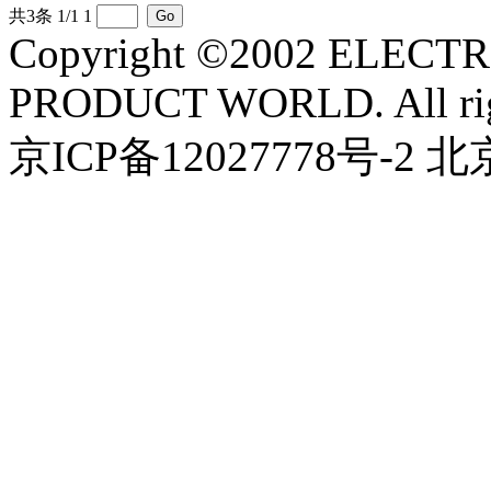
共3条 1/1
1
Copyright ©2002 ELEC
PRODUCT WORLD. All righ
京ICP备12027778号-2