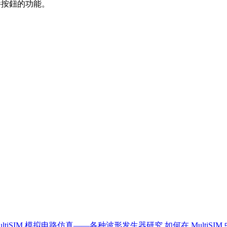
件按鈕的功能。
ultiSIM 模拟电路仿真——各种波形发生器研究
如何在 MultiS