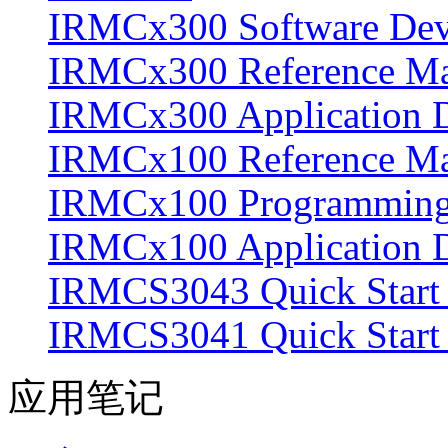
IRMCx300 Software Devel
IRMCx300 Reference M
IRMCx300 Application D
IRMCx100 Reference M
IRMCx100 Programming K
IRMCx100 Application D
IRMCS3043 Quick Start 
IRMCS3041 Quick Start
应用笔记