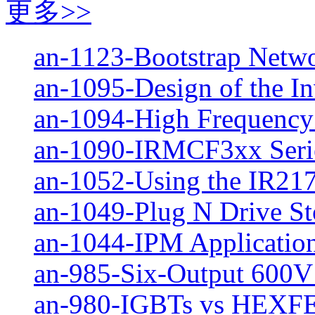
更多>>
an-1123-Bootstrap Netwo
an-1095-Design of the Inv
an-1094-High Frequency
an-1090-IRMCF3xx Serie
an-1052-Using the IR217
an-1049-Plug N Drive Sto
an-1044-IPM Application
an-985-Six-Output 600V
an-980-IGBTs vs HEXFE