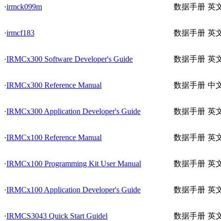
·
irmck099m
数据手册
英
·
irmcf183
数据手册
英
·
IRMCx300 Software Developer's Guide
数据手册
英
·
IRMCx300 Reference Manual
数据手册
中
·
IRMCx300 Application Developer's Guide
数据手册
英
·
IRMCx100 Reference Manual
数据手册
英
·
IRMCx100 Programming Kit User Manual
数据手册
英
·
IRMCx100 Application Developer's Guide
数据手册
英
·
IRMCS3043 Quick Start Guidel
数据手册
英