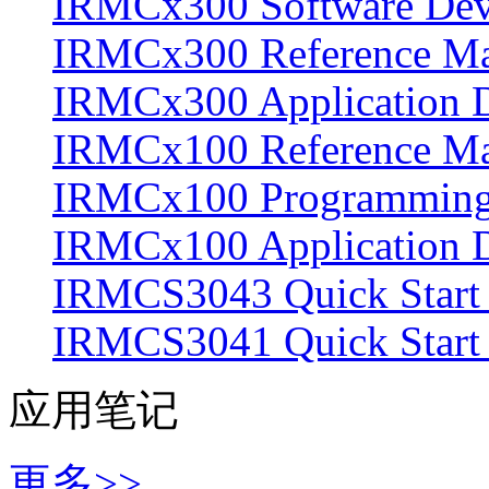
IRMCx300 Software Devel
IRMCx300 Reference M
IRMCx300 Application D
IRMCx100 Reference M
IRMCx100 Programming K
IRMCx100 Application D
IRMCS3043 Quick Start 
IRMCS3041 Quick Start
应用笔记
更多>>