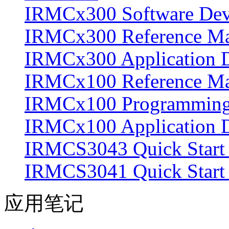
IRMCx300 Software Devel
IRMCx300 Reference M
IRMCx300 Application D
IRMCx100 Reference M
IRMCx100 Programming K
IRMCx100 Application D
IRMCS3043 Quick Start 
IRMCS3041 Quick Start
应用笔记