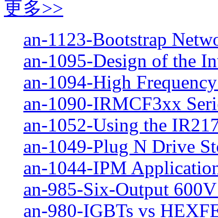
更多>>
an-1123-Bootstrap Netwo
an-1095-Design of the Inv
an-1094-High Frequency
an-1090-IRMCF3xx Serie
an-1052-Using the IR217
an-1049-Plug N Drive Sto
an-1044-IPM Application
an-985-Six-Output 600V
an-980-IGBTs vs HEXFE