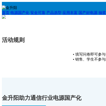
首页
电源国产化
安全可靠
产品选型
应用丰富
国产好电源
抽奖
活动规则
• 填写问卷即可参
• 销售、学生不参
金升阳助力通信行业电源国产化