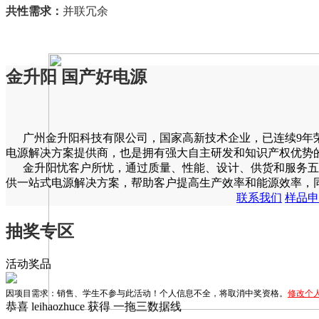
共性需求：
并联冗余
金升阳 国产好电源
广州金升阳科技有限公司，国家高新技术企业，已连续9年荣
电源解决方案提供商，也是拥有强大自主研发和知识产权优势
金升阳忧客户所忧，通过质量、性能、设计、供货和服务五
供一站式电源解决方案，帮助客户提高生产效率和能源效率，同
联系我们
样品申
恭喜 shenlanyouyu 获得
一拖三数据线
抽奖专区
恭喜 傲娇树獭 获得
福气满满祝福奖
活动奖品
恭喜 13922206309 获得
福气满满祝福奖
恭喜 leihaozhuce 获得
一拖三数据线
因项目需求：销售、学生不参与此活动！个人信息不全，将取消中奖资格。
修改个
恭喜 长风今破浪 获得
20元京东E卡