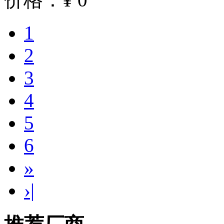
1
2
3
4
5
6
»
›|