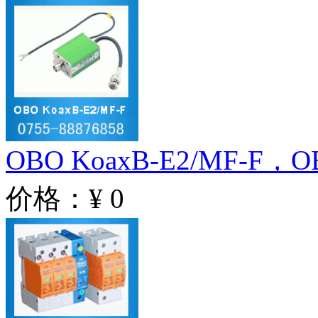
OBO KoaxB-E2/MF-F，O
价格：¥ 0