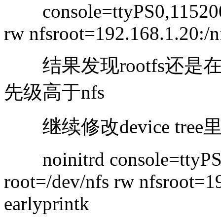
console=ttyPS0,115200 i
rw nfsroot=192.168.1.20:/nf
结果发现rootfs还是在ra
先级高于nfs
继续修改device tree里面
noinitrd console=ttyPS0
root=/dev/nfs rw nfsroot=1
earlyprintk