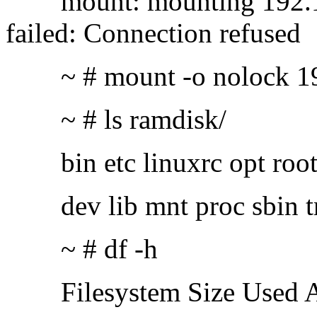
mount: mounting 192.168
failed: Connection refused
~ # mount -o nolock 192.
~ # ls ramdisk/
bin etc linuxrc opt root 
dev lib mnt proc sbin t
~ # df -h
Filesystem Size Used Av