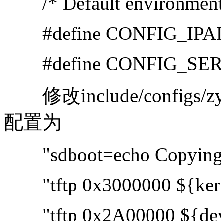
/* Default environment
#define CONFIG_IPADD
#define CONFIG_SERVE
修改include/configs/z
配置为
"sdboot=echo Copying Li
"tftp 0x3000000 ${kerne
"tftp 0x2A00000 ${devic