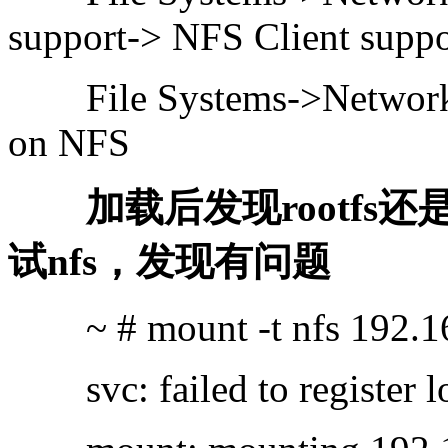
support-> NFS Client suppo
File Systems->Network F
on NFS
加载后发现rootfs还是
试nfs，发现有问题
~ # mount -t nfs 192.168
svc: failed to register lo