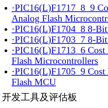
·PIC16(L)F1717_8_9 Cost 
Analog Flash Microcontr
·PIC16(L)F1704_8 8-Bi
·PIC16(L)F1703_7 8-Bi
·PIC16(L)F1713_6 Cost E
Flash Microcontrollers
·PIC16(L)F1705_9 Cost Ef
Flash MCU
开发工具及评估板