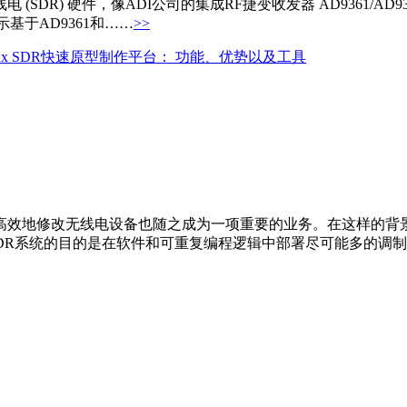
DR) 硬件，像ADI公司的集成RF捷变收发器 AD9361/AD
示基于AD9361和……
>>
inx SDR快速原型制作平台： 功能、优势以及工具
高效地修改无线电设备也随之成为一项重要的业务。在这样的背
DR系统的目的是在软件和可重复编程逻辑中部署尽可能多的调制