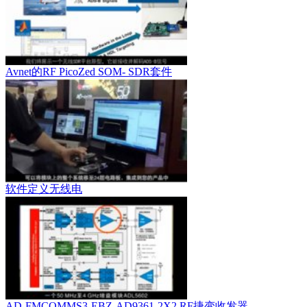
Avnet的RF PicoZed SOM- SDR套件
软件定义无线电
AD-FMCOMMS3-EBZ-AD9361-2X2 RF捷变收发器