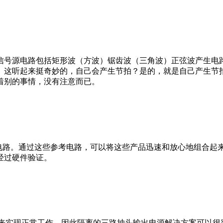
信号源电路包括矩形波（方波）锯齿波（三角波）正弦波产生电
。这听起来挺奇妙的，自己会产生节拍？是的，就是自己产生节
着别的事情，没有注意而已。
考电路。通过这些参考电路，可以将这些产品迅速和放心地组合起
经过硬件验证。
源来实现正常工作，因此隔离的三路抽头输出电源解决方案可以很