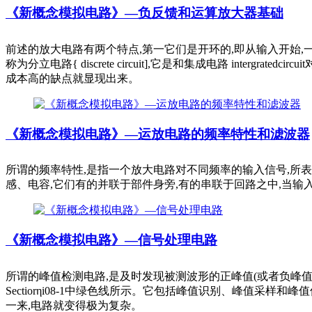
《新概念模拟电路》—负反馈和运算放大器基础
前述的放大电路有两个特点,第一它们是开环的,即从输入开始,
称为分立电路{ discrete circuit],它是和集成电路 in
成本高的缺点就显现出来。
《新概念模拟电路》—运放电路的频率特性和滤波器
所谓的频率特性,是指一个放大电路对不同频率的输入信号,所
感、电容,它们有的并联于部件身旁,有的串联于回路之中,当输
《新概念模拟电路》—信号处理电路
所谓的峰值检测电路,是及时发现被测波形的正峰值(或者负峰
Sectiorηi08-1中绿色线所示。它包括峰值识别、峰值
一来,电路就变得极为复杂。