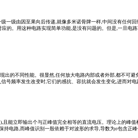
一级一级由因至果向后传递,就像多米诺骨牌一样,中间没有任何回
tergratedcircuit对应的。用这种电路实现简单功能,是没有问题的
表现出的不同性能。很显然,任何放大电路内部或者外部,都不可避
入信号频率发生改变时,它们的感抗、容抗就会发生变化,进而对
值),且能立即输出个与正峰值完全相等的直流电压。理论上的峰值
采样和峰值保持电路,而峰值识别一殷依赖于对波形的求导,导数为σ包