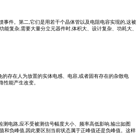
馈事件。第二,它们是用若干个晶体管以及电阻电容实现的,这被
。但是,一旦电路功能复杂,需要大量分立元器件时,体积大、设计复杂、功耗大、
免的存在人为放置的实体电感、电容,或者固有存在的杂散电
电路性能产生改变。
检测电路,应不受被测信号幅度大小、频率高低影响,输岀如图
含正峰值和负峰值,因此要区别当前状态属于正峰值还是负峰值。这样